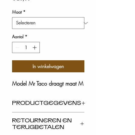
Maat
*
Aantal
*
In winkelwagen
Model Mr Taco draagt maat M
PRODUCTGEGEVENS
Dit is ruimte voor productgegevens. Hier 
RETOURNEREN EN
kunt u meer gegevens kwijt over uw 
TERUGBETALEN
product, zoals de maat, het materiaal, 
gebruiksinstructies enzovoort. U kunt er 